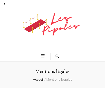
L'actualité
peoples et vie
quotidienne en
Mentions légales
Accueil
/
Mentions légales
direct