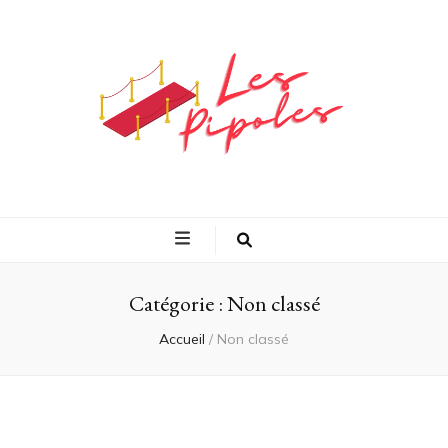
L'actualité
peoples et vie
quotidienne en
Catégorie :
Non classé
Accueil
/
Non classé
direct