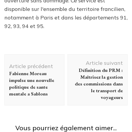
ouverture sans dommage. Ce service est
disponible sur l'ensemble du territoire francilien,
notamment à Paris et dans les départements 91,
92, 93, 94 et 95.
Navigation
Article suivant
d'article
Article précédent
Définition du PRM :
Fabienne Moreau
Maîtrisez la gestion
impulse une nouvelle
des commissions dans
politique de sante
le transport de
mentale a Sablons
voyageurs
Vous pourriez également aimer...